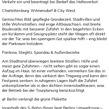
Verkehr ein und beantragt bei Bedarf das Halteverbot.
Charlottenburg, Wilmersdorf & City West
Gemischtes Bild: gepflegte Gründerzeit, Stadtvillen und
stille Wohnstraßen, mal enge Altbauachsen, mal breite
Boulevards mit besserer Zufahrt. In den begehrten Ecken
um Ku'damm und Savignyplatz steht der Wagen oft direkt
vor der Tür, was bei sperrigem Gut spürbar hilft – eng bleibt
der Parkraum trotzdem.
Pankow, Steglitz, Spandau & Außenbezirke
Am Stadtrand überwiegen breitere Straßen, Höfe und
meist gute Zufahrten – nicht selten gibt es sogar einen
Aufzug im Haus. Ist einer vorhanden, vermerken Sie das in
der Anfrage, denn das verkürzt den Tragweg und kann den
Festpreis senken. In ruhigeren Lagen läuft die Zufahrt
unkomplizierter als in den dichten Innenstadtkiezen, was
der Betrieb bei der Tourplanung berücksichtigt.
🌿 Berlin verlangt die grüne Plakette
Innerhalb des S-Bahn-Rings liegt Berlins Umweltzone –