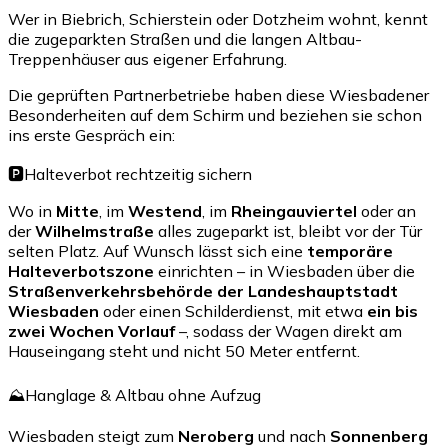
Wer in Biebrich, Schierstein oder Dotzheim wohnt, kennt
die zugeparkten Straßen und die langen Altbau-
Treppenhäuser aus eigener Erfahrung.
Die geprüften Partnerbetriebe haben diese Wiesbadener
Besonderheiten auf dem Schirm und beziehen sie schon
ins erste Gespräch ein:
🅿️
Halteverbot rechtzeitig sichern
Wo in
Mitte
, im
Westend
, im
Rheingauviertel
oder an
der
Wilhelmstraße
alles zugeparkt ist, bleibt vor der Tür
selten Platz. Auf Wunsch lässt sich eine
temporäre
Halteverbotszone
einrichten – in Wiesbaden über die
Straßenverkehrsbehörde der Landeshauptstadt
Wiesbaden
oder einen Schilderdienst, mit etwa
ein bis
zwei Wochen Vorlauf
–, sodass der Wagen direkt am
Hauseingang steht und nicht 50 Meter entfernt.
⛰️
Hanglage & Altbau ohne Aufzug
Wiesbaden steigt zum
Neroberg
und nach
Sonnenberg