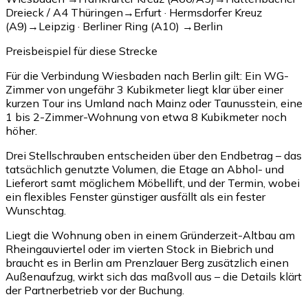
Dreieck / A4 Thüringen
→
Erfurt · Hermsdorfer Kreuz
(A9)
→
Leipzig · Berliner Ring (A10)
→
Berlin
Preisbeispiel für diese Strecke
Für die Verbindung Wiesbaden nach Berlin gilt: Ein WG-
Zimmer von ungefähr 3 Kubikmeter liegt klar über einer
kurzen Tour ins Umland nach Mainz oder Taunusstein, eine
1 bis 2-Zimmer-Wohnung von etwa 8 Kubikmeter noch
höher.
Drei Stellschrauben entscheiden über den Endbetrag – das
tatsächlich genutzte Volumen, die Etage an Abhol- und
Lieferort samt möglichem Möbellift, und der Termin, wobei
ein flexibles Fenster günstiger ausfällt als ein fester
Wunschtag.
Liegt die Wohnung oben in einem Gründerzeit-Altbau am
Rheingauviertel oder im vierten Stock in Biebrich und
braucht es in Berlin am Prenzlauer Berg zusätzlich einen
Außenaufzug, wirkt sich das maßvoll aus – die Details klärt
der Partnerbetrieb vor der Buchung.