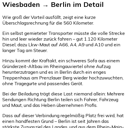
Wiesbaden → Berlin im Detail
Wie groß der Vorteil ausfällt, zeigt eine kurze
Überschlagsrechnung für die 560 Kilometer.
Ein selbst gemieteter Transporter müsste die volle Strecke
hin und leer wieder zurück fahren – gut 1.120 Kilometer
Diesel, dazu Lkw-Maut auf A66, A4, A9 und A10 und ein
langer Tag am Steuer.
Hinzu kommt der Kraftakt, ein schweres Sofa aus einem
Gründerzeit-Altbau im Rheingauviertel ohne Aufzug
herunterzutragen und es in Berlin durch ein enges
Treppenhaus am Prenzlauer Berg wieder hochzuwuchten,
ohne Tragegurte und passendes Gerät.
Bei der Beiladung trägt diese Last niemand allein: Mehrere
Sendungen Richtung Berlin teilen sich Fahrer, Fahrzeug
und Maut, und das Heben übernehmen Profis.
Dass auf dieser Verbindung regelmäßig Platz frei wird, hat
einen handfesten Grund – Berlin ist seit Jahren das
stärkste Zuzugsziel des Landes, und aus dem Rhein-Main-