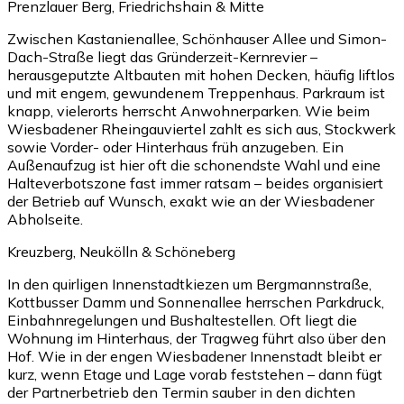
Prenzlauer Berg, Friedrichshain & Mitte
Zwischen Kastanienallee, Schönhauser Allee und Simon-
Dach-Straße liegt das Gründerzeit-Kernrevier –
herausgeputzte Altbauten mit hohen Decken, häufig liftlos
und mit engem, gewundenem Treppenhaus. Parkraum ist
knapp, vielerorts herrscht Anwohnerparken. Wie beim
Wiesbadener Rheingauviertel zahlt es sich aus, Stockwerk
sowie Vorder- oder Hinterhaus früh anzugeben. Ein
Außenaufzug ist hier oft die schonendste Wahl und eine
Halteverbotszone fast immer ratsam – beides organisiert
der Betrieb auf Wunsch, exakt wie an der Wiesbadener
Abholseite.
Kreuzberg, Neukölln & Schöneberg
In den quirligen Innenstadtkiezen um Bergmannstraße,
Kottbusser Damm und Sonnenallee herrschen Parkdruck,
Einbahnregelungen und Bushaltestellen. Oft liegt die
Wohnung im Hinterhaus, der Tragweg führt also über den
Hof. Wie in der engen Wiesbadener Innenstadt bleibt er
kurz, wenn Etage und Lage vorab feststehen – dann fügt
der Partnerbetrieb den Termin sauber in den dichten