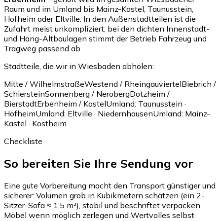
Raum und im Umland bis Mainz-Kastel, Taunusstein,
Hofheim oder Eltville. In den Außenstadtteilen ist die
Zufahrt meist unkompliziert; bei den dichten Innenstadt-
und Hang-Altbaulagen stimmt der Betrieb Fahrzeug und
Tragweg passend ab.
Stadtteile, die wir in Wiesbaden abholen:
Mitte / Wilhelmstraße
Westend / Rheingauviertel
Biebrich /
Schierstein
Sonnenberg / Neroberg
Dotzheim /
Bierstadt
Erbenheim / Kastel
Umland: Taunusstein ·
Hofheim
Umland: Eltville · Niedernhausen
Umland: Mainz-
Kastel · Kostheim
Checkliste
So bereiten Sie Ihre Sendung vor
Eine gute Vorbereitung macht den Transport günstiger und
sicherer: Volumen grob in Kubikmetern schätzen (ein 2-
Sitzer-Sofa ≈ 1,5 m³), stabil und beschriftet verpacken,
Möbel wenn möglich zerlegen und Wertvolles selbst