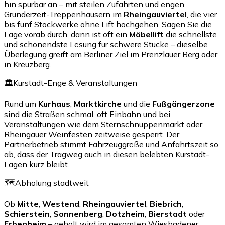
hin spürbar an – mit steilen Zufahrten und engen
Gründerzeit-Treppenhäusern im
Rheingauviertel
, die vier
bis fünf Stockwerke ohne Lift hochgehen. Sagen Sie die
Lage vorab durch, dann ist oft ein
Möbellift
die schnellste
und schonendste Lösung für schwere Stücke – dieselbe
Überlegung greift am Berliner Ziel im Prenzlauer Berg oder
in Kreuzberg.
🏛️
Kurstadt-Enge & Veranstaltungen
Rund um
Kurhaus
,
Marktkirche
und die
Fußgängerzone
sind die Straßen schmal, oft Einbahn und bei
Veranstaltungen wie dem Sternschnuppenmarkt oder
Rheingauer Weinfesten zeitweise gesperrt. Der
Partnerbetrieb stimmt Fahrzeuggröße und Anfahrtszeit so
ab, dass der Tragweg auch in diesen belebten Kurstadt-
Lagen kurz bleibt.
🗺️
Abholung stadtweit
Ob
Mitte
,
Westend
,
Rheingauviertel
,
Biebrich
,
Schierstein
,
Sonnenberg
,
Dotzheim
,
Bierstadt
oder
Erbenheim
– geholt wird im gesamten Wiesbadener