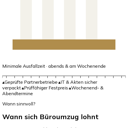
Minimale Ausfallzeit · abends & am Wochenende
▴
Geprüfte Partnerbetriebe
·
▴
IT & Akten sicher
verpackt
·
▴
Prüffähiger Festpreis
·
▴
Wochenend- &
Abendtermine
Wann sinnvoll?
Wann sich Büroumzug lohnt