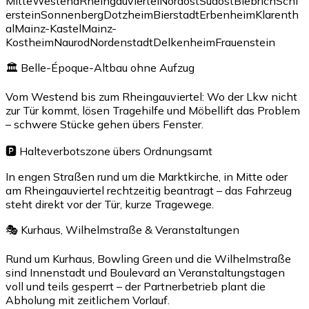
Mitte
Westend
Rheingauviertel
Nordost
Südost
Biebrich
Schi
erstein
Sonnenberg
Dotzheim
Bierstadt
Erbenheim
Klarenth
al
Mainz-Kastel
Mainz-
Kostheim
Naurod
Nordenstadt
Delkenheim
Frauenstein
🏛 Belle-Époque-Altbau ohne Aufzug
Vom Westend bis zum Rheingauviertel: Wo der Lkw nicht
zur Tür kommt, lösen Tragehilfe und Möbellift das Problem
– schwere Stücke gehen übers Fenster.
🅿️ Halteverbotszone übers Ordnungsamt
In engen Straßen rund um die Marktkirche, in Mitte oder
am Rheingauviertel rechtzeitig beantragt – das Fahrzeug
steht direkt vor der Tür, kurze Tragewege.
🎭 Kurhaus, Wilhelmstraße & Veranstaltungen
Rund um Kurhaus, Bowling Green und die Wilhelmstraße
sind Innenstadt und Boulevard an Veranstaltungstagen
voll und teils gesperrt – der Partnerbetrieb plant die
Abholung mit zeitlichem Vorlauf.