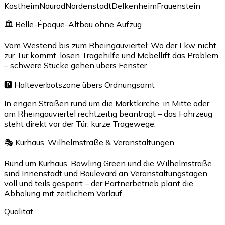
Kostheim
Naurod
Nordenstadt
Delkenheim
Frauenstein
🏛 Belle-Époque-Altbau ohne Aufzug
Vom Westend bis zum Rheingauviertel: Wo der Lkw nicht
zur Tür kommt, lösen Tragehilfe und Möbellift das Problem
– schwere Stücke gehen übers Fenster.
🅿️ Halteverbotszone übers Ordnungsamt
In engen Straßen rund um die Marktkirche, in Mitte oder
am Rheingauviertel rechtzeitig beantragt – das Fahrzeug
steht direkt vor der Tür, kurze Tragewege.
🎭 Kurhaus, Wilhelmstraße & Veranstaltungen
Rund um Kurhaus, Bowling Green und die Wilhelmstraße
sind Innenstadt und Boulevard an Veranstaltungstagen
voll und teils gesperrt – der Partnerbetrieb plant die
Abholung mit zeitlichem Vorlauf.
Qualität