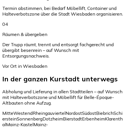
Termin abstimmen, bei Bedarf Möbellift, Container und
Halteverbotszone über die Stadt Wiesbaden organisieren.
04
Räumen & übergeben
Der Trupp räumt, trennt und entsorgt fachgerecht und
übergibt besenrein – auf Wunsch mit
Entsorgungsnachweis.
Vor Ort in Wiesbaden
In der ganzen Kurstadt unterwegs
Abholung und Lieferung in allen Stadtteilen – auf Wunsch
mit Halteverbotszone und Möbellift für Belle-Époque-
Altbauten ohne Aufzug.
Mitte
Westend
Rheingauviertel
Nordost
Südost
Biebrich
Schi
erstein
Sonnenberg
Dotzheim
Bierstadt
Erbenheim
Klarenth
al
Mainz-Kastel
Mainz-